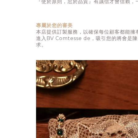
『使於原則，忠於品質』有誠信才會信賴，
專屬於您的審美
本店提供訂製服務，以確保每位顧客都能擁
進入BV Comtesse de，吸引您的
求。