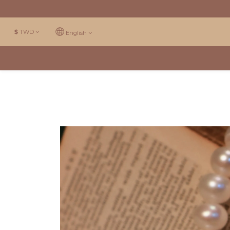
$
TWD
English