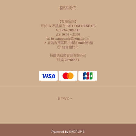
聯絡我們
【客服洽詢】
可於𝐈𝐆 私訊留言 𝐁𝐕 𝐂𝐎𝐌𝐓𝐄𝐒𝐒𝐄 𝐃𝐄
📞 𝟎𝟗𝟕𝟔-𝟐𝟎𝟗-𝟏𝟏𝟓
🕰️ 𝟏𝟎:𝟎𝟎 - 𝟐𝟐:𝟎𝟎
📧 𝐛𝐯𝐜𝐨𝐦𝐭𝐞𝐬𝐬𝐞𝐝𝐞@𝐠𝐦𝐚𝐢𝐥.𝐜𝐨𝐦
📍 嘉義市西區民生南路𝟏𝟎𝟎𝟎號𝟑樓
📦 無實體門市
貝爾德國際貿易有限公司
統編 𝟗𝟎𝟕𝟖𝟖𝟔𝟖𝟏
$
TWD
Powered by SHOPLINE