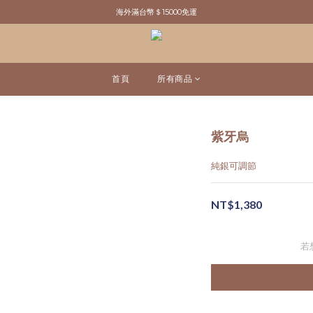
新粉請先於官網註冊．領取＄100元購物金
海外滿台幣＄15000免運
新粉請先於官網註冊．領取＄100元購物金
首頁
所有商品
紫牙烏
純銀可調節
NT$1,380
若