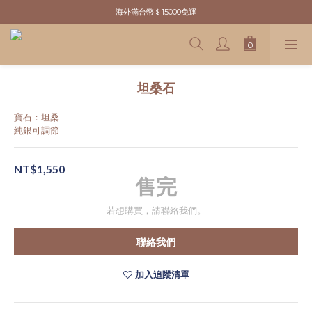
新粉請先於官網註冊．領取＄100元購物金
海外滿台幣＄15000免運
新粉請先於官網註冊．領取＄100元購物金
坦桑石
寶石：坦桑
純銀可調節
NT$1,550
售完
若想購買，請聯絡我們。
聯絡我們
加入追蹤清單