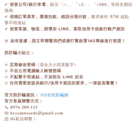
，顯示「+」、「+2」、「+886」等陌生開頭
假冒公司/銀行來電
✔
號碼
，要求操作 ATM 或點
假稱訂單異常、重複扣款、錯誤分期付款
✔
擊不明連結
假冒客服、物流，誘導加 LINE、索取信用卡或銀行帳戶資訊
✔
🚨
如有疑慮，請立即聯繫我們或撥打警政署165專線進行查證！
防詐騙小貼士：
定期修改密碼
✫
（混合大小寫英數字）
不在公用電腦輸入帳號密碼
✫
不點擊不明連結，不加陌生 LINE 好友
✫
任何需要您提供銀行/信用卡資訊的要求，一律提高警覺！
✫
官方防詐騙資訊：
165全民防騙網
官方客服聯繫方式：
📞
-
-
𝟎𝟗𝟕𝟔
𝟐𝟎𝟗
𝟏𝟏𝟓
📧
@
.
𝐛𝐯𝐜𝐨𝐦𝐭𝐞𝐬𝐬𝐞𝐝𝐞
𝐠𝐦𝐚𝐢𝐥
𝐜𝐨𝐦
📩
𝐈𝐆
私訊聯繫！