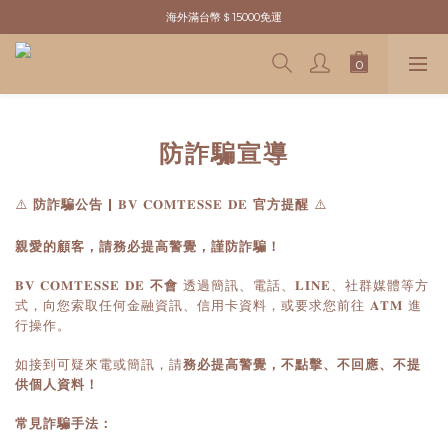
新粉請先於官網註冊．領取＄100元購物金
海外滿台幣＄15000免運
新粉請先於官網註冊．領取＄100元購物金
防詐騙宣導
⚠️
⚠️
防詐騙公告 |
官方提醒
𝐁𝐕
𝐂𝐎𝐌𝐓𝐄𝐒𝐒𝐄
𝐃𝐄
親愛的顧客，請務必提高警覺，謹防詐騙！
透過簡訊、電話、
、社群媒體等方
不會
𝐁𝐕
𝐂𝐎𝐌𝐓𝐄𝐒𝐒𝐄
𝐃𝐄
𝐋𝐈𝐍𝐄
式，向您索取任何金融資訊、信用卡資料，或要求您前往
進
𝐀𝐓𝐌
行操作。
如接到可疑來電或簡訊，請
務必提高警覺，不點擊、不回應、不提
供個人資料！
常見詐騙手法：