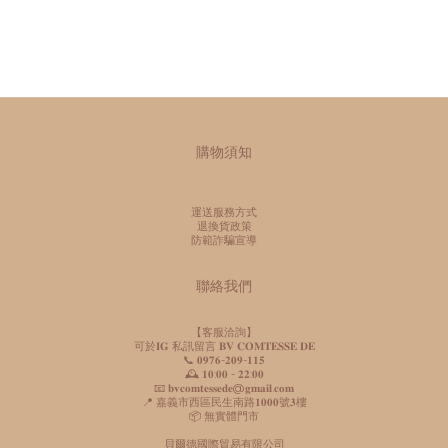
購物須知
運送服務方式
退換貨政策
防範詐騙宣導
聯絡我們
【客服洽詢】
可於𝐈𝐆 私訊留言 𝐁𝐕 𝐂𝐎𝐌𝐓𝐄𝐒𝐒𝐄 𝐃𝐄
📞 𝟎𝟗𝟕𝟔-𝟐𝟎𝟗-𝟏𝟏𝟓
🕰️ 𝟏𝟎:𝟎𝟎 - 𝟐𝟐:𝟎𝟎
📧 𝐛𝐯𝐜𝐨𝐦𝐭𝐞𝐬𝐬𝐞𝐝𝐞@𝐠𝐦𝐚𝐢𝐥.𝐜𝐨𝐦
📍 嘉義市西區民生南路𝟏𝟎𝟎𝟎號𝟑樓
📦 無實體門市
貝爾德國際貿易有限公司